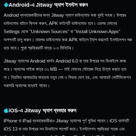
Android-এ Jitway অ্যাপ ইনস্টল করুন
Android ব্যবহারকারীদের জন্য Jitway অ্যাপ ডাউনলোড করা খুবই সহজ। উপরের
ডাউনলোড বাটনে ক্লিক করুন, APK ফাইলটি ডাউনলোড হবে। এরপর ফোনের
Settings থেকে "Unknown Sources" বা "Install Unknown Apps"
অপশনটি চালু করুন। তারপর ডাউনলোড করা APK ফাইলে ট্যাপ করলেই ইনস্টলেশন শুরু
হয়ে যাবে। পুরো প্রক্রিয়াটি মাত্র ২-৩ মিনিটের।
Jitway অ্যাপের Android ভার্সন Android 6.0 বা তার উপরের সব ডিভাইসে কাজ
করে। অ্যাপের সাইজ মাত্র ৩২ MB — তাই ফোনের স্টোরেজ নিয়ে চিন্তা করতে হবে
না। নিয়মিত আপডেটের মাধ্যমে নতুন গেম ও ফিচার যোগ হয়, এবং আপডেট নোটিফিকেশন
সরাসরি অ্যাপের মধ্যেই পাবেন।
iOS-এ Jitway অ্যাপ ব্যবহার করুন
iPhone বা iPad ব্যবহারকারীরাও Jitway অ্যাপের পূর্ণ সুবিধা পাবেন। iOS ভার্সনটি
iOS 13 বা তার উপরের সব ডিভাইসে সাপোর্ট করে। ইনস্টলেশন প্রক্রিয়া সহজ এবং