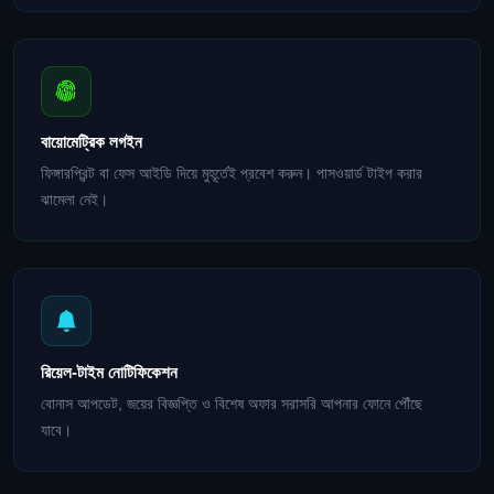
বায়োমেট্রিক লগইন
ফিঙ্গারপ্রিন্ট বা ফেস আইডি দিয়ে মুহূর্তেই প্রবেশ করুন। পাসওয়ার্ড টাইপ করার
ঝামেলা নেই।
রিয়েল-টাইম নোটিফিকেশন
বোনাস আপডেট, জয়ের বিজ্ঞপ্তি ও বিশেষ অফার সরাসরি আপনার ফোনে পৌঁছে
যাবে।