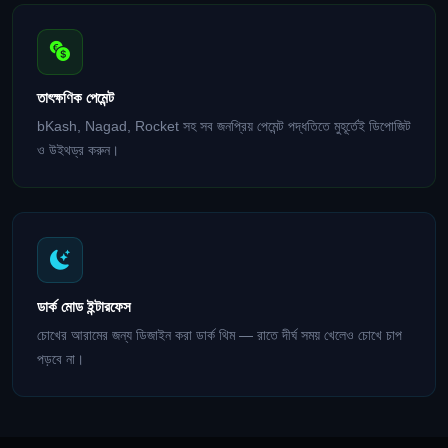
তাৎক্ষণিক পেমেন্ট
bKash, Nagad, Rocket সহ সব জনপ্রিয় পেমেন্ট পদ্ধতিতে মুহূর্তেই ডিপোজিট
ও উইথড্র করুন।
ডার্ক মোড ইন্টারফেস
চোখের আরামের জন্য ডিজাইন করা ডার্ক থিম — রাতে দীর্ঘ সময় খেলেও চোখে চাপ
পড়বে না।