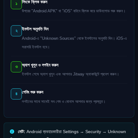
লিংকে ক্লিক করুন
১
উপরের "Android APK" বা "iOS" বাটনে ক্লিক করে ডাউনলোড শুরু করুন।
ইনস্টল অনুমতি দিন
২
Android-এ "Unknown Sources" থেকে ইনস্টলের অনুমতি দিন। iOS-এ
সরাসরি ইনস্টল হবে।
অ্যাপ খুলুন ও লগইন করুন
৩
ইনস্টল শেষে অ্যাপ খুলুন এবং আপনার Jitway অ্যাকাউন্টে প্রবেশ করুন।
গেমিং শুরু করুন
৪
লগইনের সাথে সাথেই সব গেম ও বোনাস আপনার জন্য প্রস্তুত।
নোট:
Android ব্যবহারকারীরা Settings → Security → Unknown