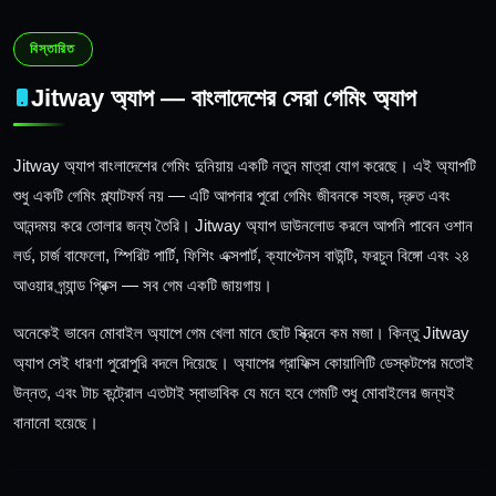
বিস্তারিত
Jitway অ্যাপ — বাংলাদেশের সেরা গেমিং অ্যাপ
Jitway অ্যাপ বাংলাদেশের গেমিং দুনিয়ায় একটি নতুন মাত্রা যোগ করেছে। এই অ্যাপটি
শুধু একটি গেমিং প্ল্যাটফর্ম নয় — এটি আপনার পুরো গেমিং জীবনকে সহজ, দ্রুত এবং
আনন্দময় করে তোলার জন্য তৈরি। Jitway অ্যাপ ডাউনলোড করলে আপনি পাবেন ওশান
লর্ড, চার্জ বাফেলো, স্পিরিট পার্টি, ফিশিং এক্সপার্ট, ক্যাপ্টেনস বাউন্টি, ফরচুন বিঙ্গো এবং ২৪
আওয়ার গ্র্যান্ড প্রিক্স — সব গেম একটি জায়গায়।
অনেকেই ভাবেন মোবাইল অ্যাপে গেম খেলা মানে ছোট স্ক্রিনে কম মজা। কিন্তু Jitway
অ্যাপ সেই ধারণা পুরোপুরি বদলে দিয়েছে। অ্যাপের গ্রাফিক্স কোয়ালিটি ডেস্কটপের মতোই
উন্নত, এবং টাচ কন্ট্রোল এতটাই স্বাভাবিক যে মনে হবে গেমটি শুধু মোবাইলের জন্যই
বানানো হয়েছে।