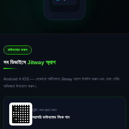
ডাউনলোড করুন
সব ডিভাইসে
Jitway অ্যাপ
Android বা iOS — যেকোনো স্মার্টফোনে Jitway অ্যাপ ইনস্টল করুন এবং সেরা গেমিং
অভিজ্ঞতা উপভোগ করুন।
QR কোড স্ক্যান করুন
সরাসরি ডাউনলোড লিংক পান