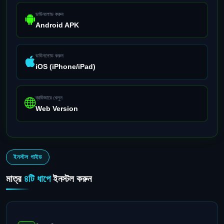
ডাউনলোড করুন
Android APK
ডাউনলোড করুন
iOS (iPhone/iPad)
ব্রাউজারে খেলুন
Web Version
ইনস্টল গাইড
মাত্র
৪টি ধাপে
ইনস্টল করুন