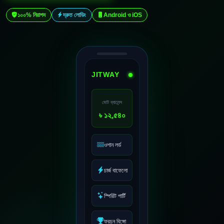
১০০% নিরাপদ
দ্রুত লোডিং
Android ও iOS
JITWAY
মোট ব্যালেন্স
৳ ১২,৫৪০
ওশান লর্ড
চার্জ বাফেলো
স্পিরিট পার্টি
ফরচুন বিঙ্গো